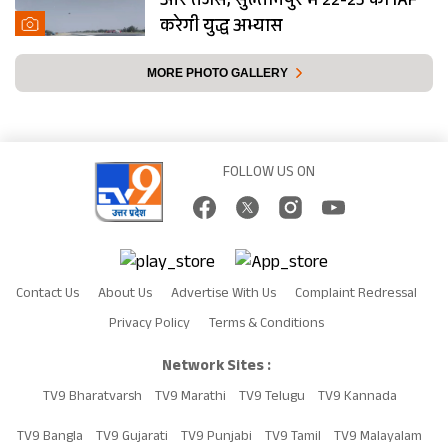
और तेजस, सुल्तानपुर में 22-23 को IAF
करेगी युद्ध अभ्यास
MORE PHOTO GALLERY
FOLLOW US ON
Contact Us
About Us
Advertise With Us
Complaint Redressal
Privacy Policy
Terms & Conditions
Network Sites :
TV9 Bharatvarsh
TV9 Marathi
TV9 Telugu
TV9 Kannada
TV9 Bangla
TV9 Gujarati
TV9 Punjabi
TV9 Tamil
TV9 Malayalam