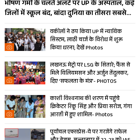
भीषण गर्मी के चलते अलर्ट पर UP के अस्पताल, कई
जिलों में स्कूल बंद, बांदा दुनिया का तीसरा सबसे
गर्म शहर
वकीलों ने ठप किया UP में न्यायिक
सिस्टम, लाठी चार्ज के विरोध में शुरू
किया धरना; देखें Photos
लखनऊ मेट्रो पर LSG के सितारे; फैंस से
मिले विलियमसन और अर्जुन तेंदुलकर,
दिए ‘सफलता के मंत्र’- PHOTOS
काशी विश्वनाथ की शरण में पहुंचे
क्रिकेटर रिंकू सिंह और प्रिया सरोज, गंगा
आरती में हुए शामिल- Photos
पूर्वांचल एक्सप्रेस-वे पर गरजेंगे राफेल