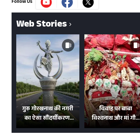
Follow Us
Web Stories
गुरु गोरखनाथ की नगरी
विवाह पर बाबा
का ऐसा सौंदर्यीकरण!
विश्वनाथ और मां गौरा
मन मोह लेंगी शहर की
को 6 लाख रुपये का
सड़कें; देखें Photos
न्योता, 500 भक्तों ने दि