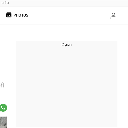
मनी9
S
PHOTOS
ल
भी