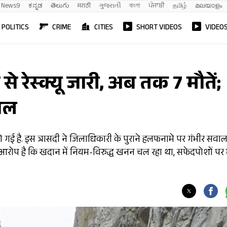
News9
ಕನ್ನಡ
తెలుగు
मराठी
ગુજરાતી
বাংলা
ਪੰਜਾਬੀ
தமிழ்
മലയാളം
POLITICS
CRIME
CITIES
SHORT VIDEOS
VIDEO
े रेस्क्यू जारी, अब तक 7 मौतें;
ाल
 हो गई है. इस त्रासदी ने जिलाधिकारी के पुराने हलफनामे पर गंभीर सवा
 आरोप है कि खदान में नियम-विरुद्ध खनन चल रहा था, सफेदपोशों पर 