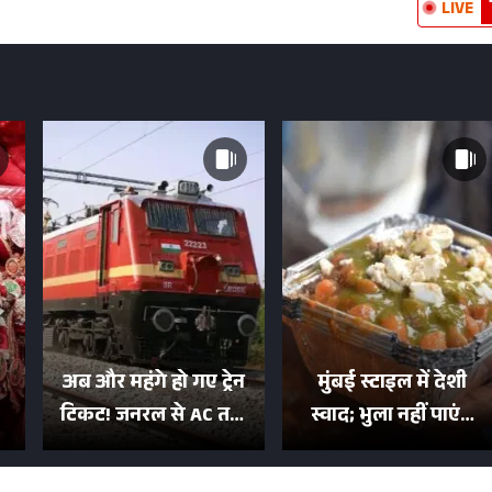
LIVE
अब और महंगे हो गए ट्रेन
मुंबई स्टाइल में देशी
टिकट! जनरल से AC तक
स्वाद; भुला नहीं पाएंगे
का बढ़ा किराया; दिल्ली
मुल्तानी छोले-पाव का
या
की यात्रा हुई इतनी महंगी
टेस्ट