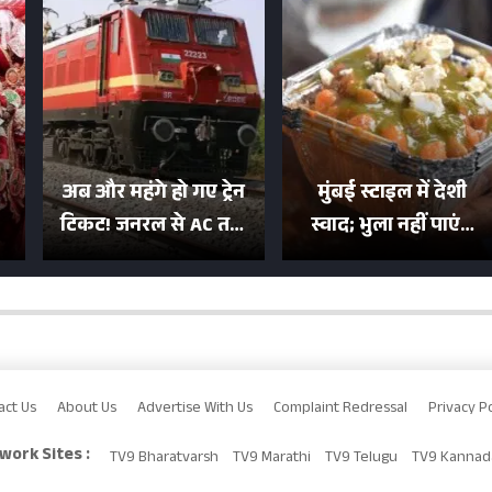
अब और महंगे हो गए ट्रेन
मुंबई स्टाइल में देशी
टिकट! जनरल से AC तक
स्वाद; भुला नहीं पाएंगे
का बढ़ा किराया; दिल्ली
मुल्तानी छोले-पाव का
या
की यात्रा हुई इतनी महंगी
टेस्ट
act Us
About Us
Advertise With Us
Complaint Redressal
Privacy Po
work Sites :
TV9 Bharatvarsh
TV9 Marathi
TV9 Telugu
TV9 Kannad