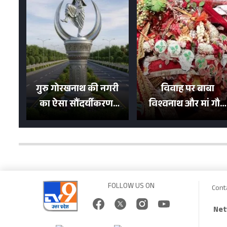
गुरु गोरखनाथ की नगरी
विवाह पर बाबा
का ऐसा सौंदर्यीकरण!
विश्वनाथ और मां गौरा
मन मोह लेंगी शहर की
को 6 लाख रुपये का
सड़कें; देखें Photos
न्योता, 500 भक्तों ने दि
शगुन
FOLLOW US ON
Cont
Net