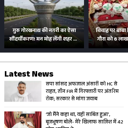
गुरु गोरखनाथ की नगरी का ऐसा
विवाह पर बाबा 
सौंदर्यीकरण! मन मोह लेंगी शहर की
गौरा को 6 लाख 
सड़कें; देखें Photos
500 भक्तों 
Latest News
सपा सांसद अफजाल अंसारी को HC से
राहत, तीन FIR में गिरफ्तारी पर अंतरिम
रोक; सरकार से मांगा जवाब
‘जो मैंने कहा था, वही साबित हुआ’,
बृजभूषण बोले- मेरे खिलाफ साजिश में 42