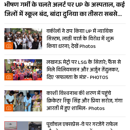
भीषण गर्मी के चलते अलर्ट पर UP के अस्पताल, कई
जिलों में स्कूल बंद, बांदा दुनिया का तीसरा सबसे
गर्म शहर
वकीलों ने ठप किया UP में न्यायिक
सिस्टम, लाठी चार्ज के विरोध में शुरू
किया धरना; देखें Photos
लखनऊ मेट्रो पर LSG के सितारे; फैंस से
मिले विलियमसन और अर्जुन तेंदुलकर,
दिए ‘सफलता के मंत्र’- PHOTOS
काशी विश्वनाथ की शरण में पहुंचे
क्रिकेटर रिंकू सिंह और प्रिया सरोज, गंगा
आरती में हुए शामिल- Photos
पूर्वांचल एक्सप्रेस-वे पर गरजेंगे राफेल