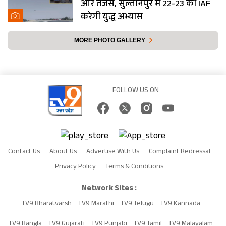
और तेजस, सुल्तानपुर में 22-23 को IAF
करेगी युद्ध अभ्यास
MORE PHOTO GALLERY
FOLLOW US ON
Contact Us
About Us
Advertise With Us
Complaint Redressal
Privacy Policy
Terms & Conditions
Network Sites :
TV9 Bharatvarsh
TV9 Marathi
TV9 Telugu
TV9 Kannada
TV9 Bangla
TV9 Gujarati
TV9 Punjabi
TV9 Tamil
TV9 Malayalam