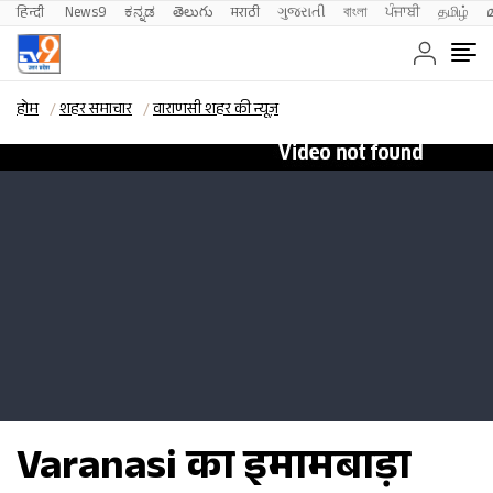
हिन्दी 
News9
ಕನ್ನಡ
తెలుగు
मराठी
ગુજરાતી
বাংলা
ਪੰਜਾਬੀ
தமிழ்
होम
शहर समाचार
वाराणसी शहर की न्यूज़
Varanasi का इमामबाड़ा