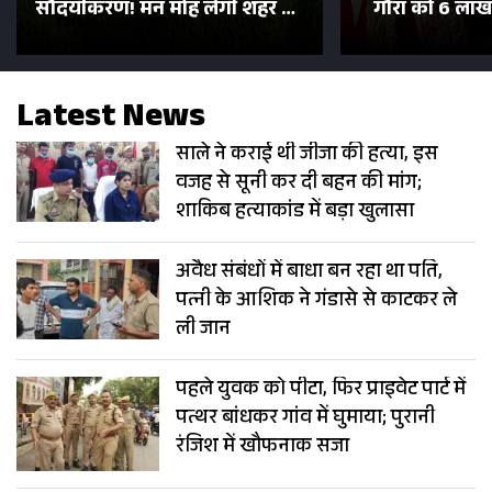
सौंदर्यीकरण! मन मोह लेंगी शहर की
गौरा को 6 लाख 
सड़कें; देखें Photos
500 भक्तों 
Latest News
साले ने कराई थी जीजा की हत्या, इस
वजह से सूनी कर दी बहन की मांग;
शाकिब हत्याकांड में बड़ा खुलासा
अवैध संबंधों में बाधा बन रहा था पति,
पत्नी के आशिक ने गंडासे से काटकर ले
ली जान
पहले युवक को पीटा, फिर प्राइवेट पार्ट में
पत्थर बांधकर गांव में घुमाया; पुरानी
रंजिश में खौफनाक सजा