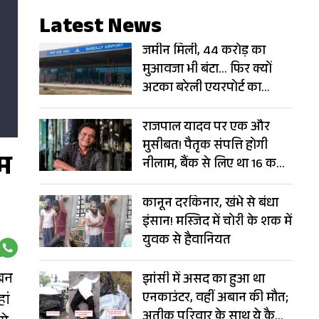
Latest News
जमीन मिली, 44 करोड़ का
मुआवजा भी बंटा… फिर क्यों
अटका बरेली एयरपोर्ट का
विस्तार?
राजपाल यादव पर एक और
मुसीबत! पैतृक संपत्ति होगी
यम
नीलाम, बैंक से लिए था 16 करोड़
का लोन
कानून दरकिनार, खंभे से बंधा
इंसान! मस्जिद में चोरी के शक में
युवक से हैवानियत
 बन
झांसी में असद का हुआ था
एनकाउंटर, वहीं अबान की मौत;
ां
अतीक परिवार के साथ ये कैसा