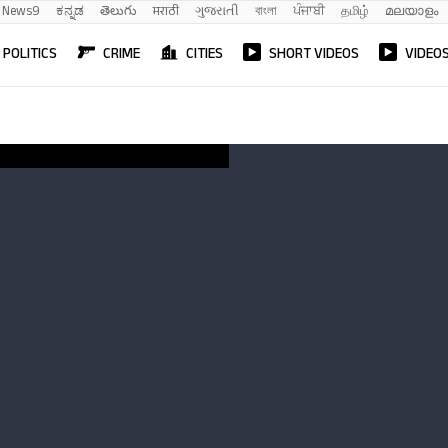
News9
ಕನ್ನಡ
తెలుగు
मराठी
ગુજરાતી
বাংলা
ਪੰਜਾਬੀ
தமிழ்
മലയാളം
POLITICS
CRIME
CITIES
SHORT VIDEOS
VIDEO