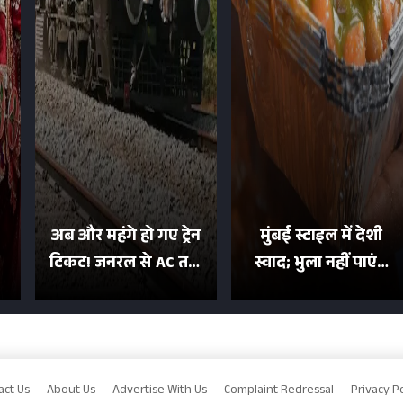
अब और महंगे हो गए ट्रेन
मुंबई स्टाइल में देशी
टिकट! जनरल से AC तक
स्वाद; भुला नहीं पाएंगे
का बढ़ा किराया; दिल्ली
मुल्तानी छोले-पाव का
या
की यात्रा हुई इतनी महंगी
टेस्ट
act Us
About Us
Advertise With Us
Complaint Redressal
Privacy Po