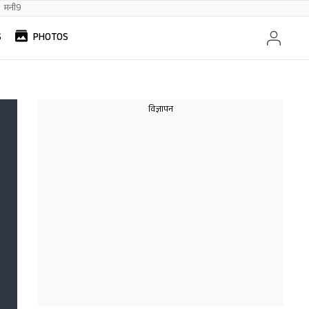
मनी9
S
PHOTOS