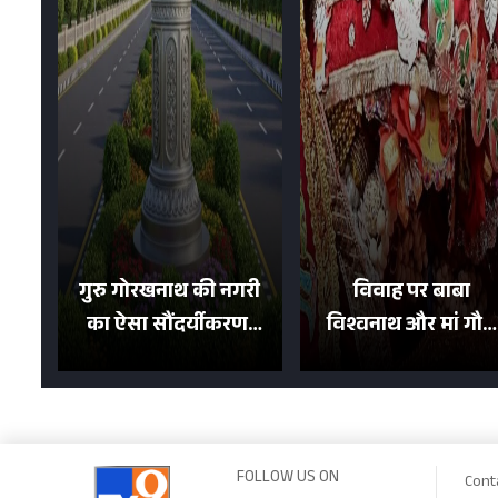
गुरु गोरखनाथ की नगरी
विवाह पर बाबा
का ऐसा सौंदर्यीकरण!
विश्वनाथ और मां गौरा
मन मोह लेंगी शहर की
को 6 लाख रुपये का
सड़कें; देखें Photos
न्योता, 500 भक्तों ने दि
शगुन
FOLLOW US ON
Cont