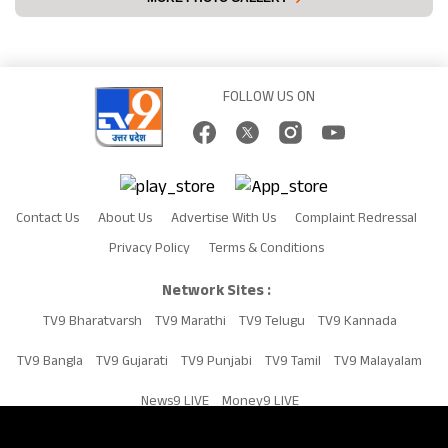
FOLLOW US ON
Contact Us
About Us
Advertise With Us
Complaint Redressal
Privacy Policy
Terms & Conditions
Network Sites :
TV9 Bharatvarsh
TV9 Marathi
TV9 Telugu
TV9 Kannada
TV9 Bangla
TV9 Gujarati
TV9 Punjabi
TV9 Tamil
TV9 Malayalam
News9 LIVE
Money9 LIVE
Copyright © 2026 TV9UP. All Rights Reserved.