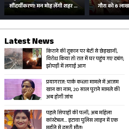
सौंदर्यीकरण! मन मोह लेंगी शहर की
गौरा को 6 लाख 
सड़कें; देखें Photos
500 भक्तों 
Latest News
किराने की दुकान पर बेटी से छेड़खानी,
विरोध किया तो रात में घर पहुंच गए दबंग;
झोपड़ी में लगाई आग
प्रयागराज: पार्क कब्जा मामले में आजम
खान का नाम, 20 साल पुराने मामले की
अब होगी जांच
पहले सिपाही की पत्नी, अब महिला
कांस्टेबल… इटावा पुलिस लाइन में एक
महीने में दूसरी मौत!