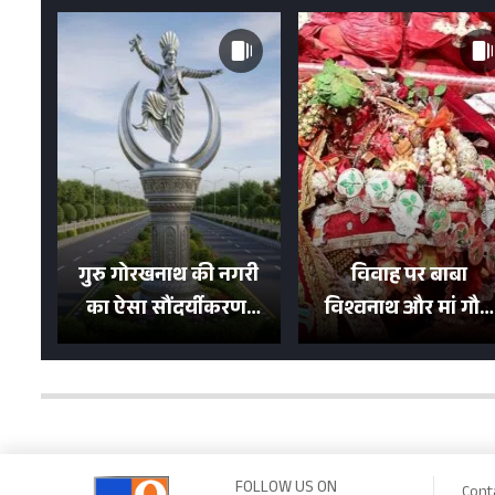
गुरु गोरखनाथ की नगरी
विवाह पर बाबा
का ऐसा सौंदर्यीकरण!
विश्वनाथ और मां गौरा
मन मोह लेंगी शहर की
को 6 लाख रुपये का
सड़कें; देखें Photos
न्योता, 500 भक्तों ने दि
शगुन
FOLLOW US ON
Cont