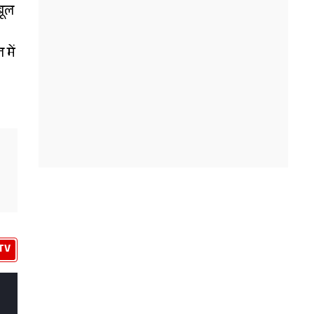
बूल
में
TV