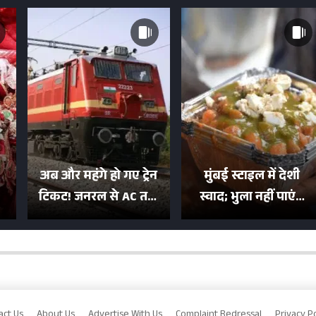
अब और महंगे हो गए ट्रेन
मुंबई स्टाइल में देशी
टिकट! जनरल से AC तक
स्वाद; भुला नहीं पाएंगे
का बढ़ा किराया; दिल्ली
मुल्तानी छोले-पाव का
या
की यात्रा हुई इतनी महंगी
टेस्ट
act Us
About Us
Advertise With Us
Complaint Redressal
Privacy Po