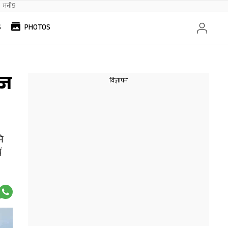
मनी9
S
PHOTOS
ाज
ने
ं