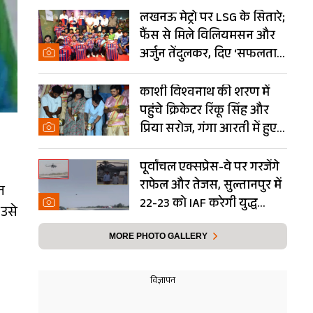
लखनऊ मेट्रो पर LSG के सितारे;
फैंस से मिले विलियमसन और
अर्जुन तेंदुलकर, दिए ‘सफलता
के मंत्र’- PHOTOS
काशी विश्वनाथ की शरण में
पहुंचे क्रिकेटर रिंकू सिंह और
प्रिया सरोज, गंगा आरती में हुए
शामिल- Photos
पूर्वांचल एक्सप्रेस-वे पर गरजेंगे
राफेल और तेजस, सुल्तानपुर में
न
22-23 को IAF करेगी युद्ध
 उसे
अभ्यास
MORE PHOTO GALLERY