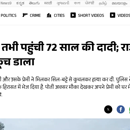
News9
ಕನ್ನಡ
తెలుగు
मराठी
ગુજરાતી
বাংলা
ਪੰਜਾਬੀ
தமிழ்
മലയാളം
POLITICS
CRIME
CITIES
SHORT VIDEOS
VIDEO
ती, तभी पहुंची 72 साल की दादी; र
कूंच डाला
 और उसके प्रेमी ने मिलकर सिल-बट्टे से कुचलकर हत्या कर दी. पुलिस 
िरासत में भेज दिया है. पोती अक्सर मौका देखकर अपने प्रेमी को घर मे
े.