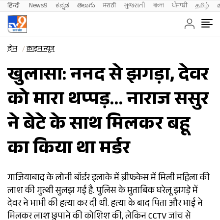
हिन्दी 
News9
ಕನ್ನಡ
తెలుగు
मराठी
ગુજરાતી
বাংলা
ਪੰਜਾਬੀ
தமிழ்
होम
क्राइम न्यूज़
खुलासा: ननद से झगड़ा, देवर
को मारा थप्पड़… नाराज ससुर
ने बेटे के साथ मिलकर बहू
का किया था मर्डर
गाजियाबाद के लोनी बॉर्डर इलाके में ब्रीफकेस में मिली महिला की
लाश की गुत्थी सुलझ गई है. पुलिस के मुताबिक घरेलू झगड़े में
देवर ने भाभी की हत्या कर दी थी. हत्या के बाद पिता और भाई ने
मिलकर लाश छुपाने की कोशिश की, लेकिन CCTV जांच से