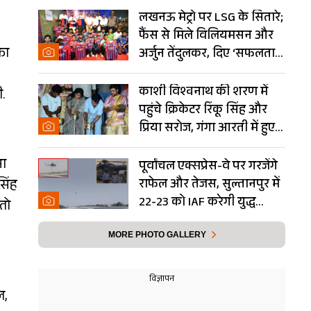
लखनऊ मेट्रो पर LSG के सितारे;
फैंस से मिले विलियमसन और
ता
अर्जुन तेंदुलकर, दिए ‘सफलता
के मंत्र’- PHOTOS
काशी विश्वनाथ की शरण में
ी.
पहुंचे क्रिकेटर रिंकू सिंह और
प्रिया सरोज, गंगा आरती में हुए
शामिल- Photos
मा
पूर्वांचल एक्सप्रेस-वे पर गरजेंगे
सिंह
राफेल और तेजस, सुल्तानपुर में
22-23 को IAF करेगी युद्ध
तो
अभ्यास
MORE PHOTO GALLERY
ल,