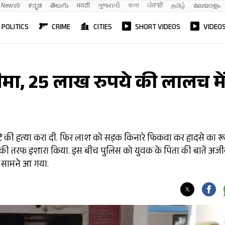
News9
ಕನ್ನಡ
తెలుగు
मराठी
ગુજરાતી
বাংলা
ਪੰਜਾਬੀ
தமிழ்
മലയാളം
POLITICS
CRIME
CITIES
SHORT VIDEOS
VIDEO
बीमा, 25 लाख रुपये की लालच मे
बेटे की हत्या करा दी. फिर लाश को सड़क किनारे फिकवा कर हादसे का र
ाने की तरफ इशारा किया. इस बीच पुलिस को युवक के पिता की बातें अज
र सामने आ गया.