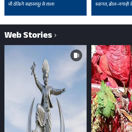
भी ठोंकेगे सहारनपुर से ताल!
स्वागत, ढोल-नगाड़ों से
Web Stories