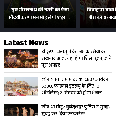
गुरु गोरखनाथ की नगरी का ऐसा
विवाह पर बाबा 
सौंदर्यीकरण! मन मोह लेंगी शहर की
गौरा को 6 लाख 
सड़कें; देखें Photos
500 भक्तों 
Latest News
श्रीकृष्ण जन्मभूमि के लिए कारसेवा का
शंखनाद आज, यहां होगा शिलापूजन; जानें
पूरा अपडेट
कौन बनेगा राम मंदिर का CEO? आवेदन
5300, फाइनल इंटरव्यू के लिए 18
शॉर्टलिस्ट; 2 सितंबर को होगा ऐलान
कौन था मोनू? बुलंदशहर पुलिस ने सुबह-
सुबह कर दिया एनकाउंटर