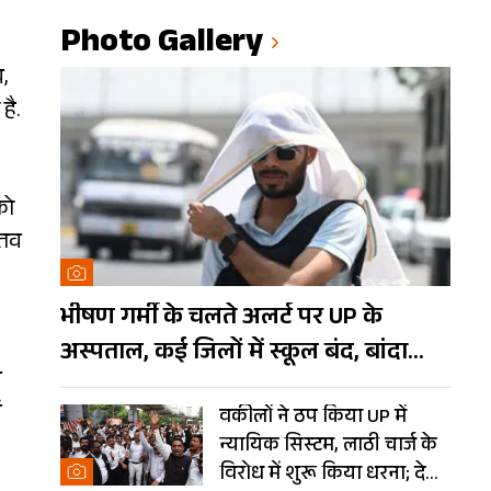
Photo Gallery
व,
है.
को
्तव
भीषण गर्मी के चलते अलर्ट पर UP के
अस्पताल, कई जिलों में स्कूल बंद, बांदा
े
दुनिया का तीसरा सबसे गर्म शहर
ं
वकीलों ने ठप किया UP में
न्यायिक सिस्टम, लाठी चार्ज के
विरोध में शुरू किया धरना; देखें