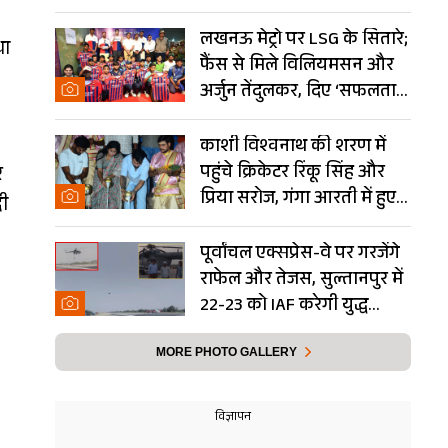
Photos
लखनऊ मेट्रो पर LSG के सितारे;
था
फैंस से मिले विलियमसन और
अर्जुन तेंदुलकर, दिए ‘सफलता
के मंत्र’- PHOTOS
काशी विश्वनाथ की शरण में
पहुंचे क्रिकेटर रिंकू सिंह और
र
प्रिया सरोज, गंगा आरती में हुए
दी
शामिल- Photos
पूर्वांचल एक्सप्रेस-वे पर गरजेंगे
राफेल और तेजस, सुल्तानपुर में
22-23 को IAF करेगी युद्ध
अभ्यास
MORE PHOTO GALLERY