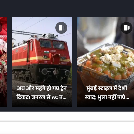
अब और महंगे हो गए ट्रेन
मुंबई स्टाइल में देशी
टिकट! जनरल से AC तक
स्वाद; भुला नहीं पाएंगे
का बढ़ा किराया; दिल्ली
मुल्तानी छोले-पाव का
या
की यात्रा हुई इतनी महंगी
टेस्ट