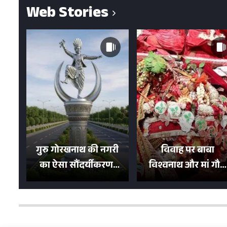
Web Stories
गुरु गोरखनाथ की नगरी
विवाह पर बाबा
का ऐसा सौंदर्यीकरण!
विश्वनाथ और मां गौरा
मन मोह लेंगी शहर की
को 6 लाख रुपये का
सड़कें; देखें Photos
न्योता, 500 भक्तों ने दि
शगुन