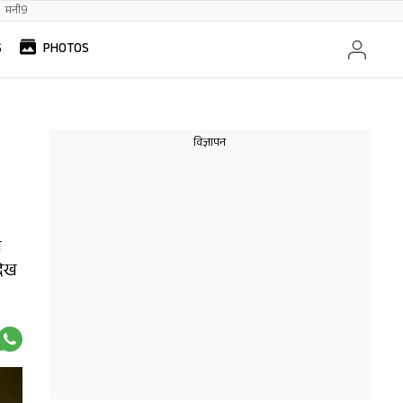
मनी9
S
PHOTOS
ल
देख