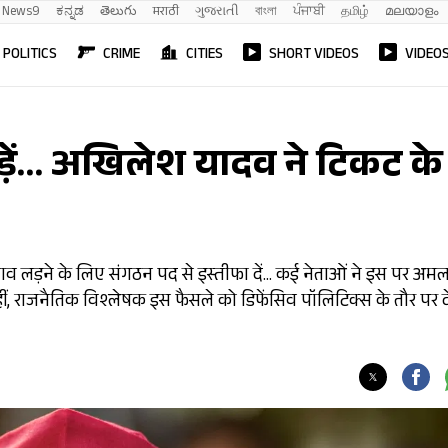
News9
ಕನ್ನಡ
తెలుగు
मराठी
ગુજરાતી
বাংলা
ਪੰਜਾਬੀ
தமிழ்
മലയാളം
POLITICS
CRIME
CITIES
SHORT VIDEOS
VIDEO
ड़ें… अखिलेश यादव ने टिकट के
ाव लड़ने के लिए संगठन पद से इस्तीफा दें... कई नेताओं ने इस पर अम
वहीं, राजनैतिक विश्लेषक इस फैसले को डिफेंसिव पॉलिटिक्स के तौर पर 