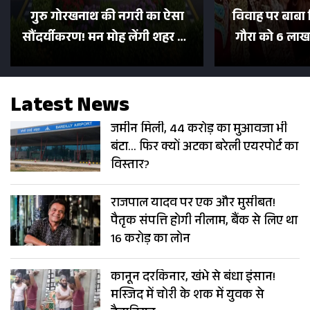
गुरु गोरखनाथ की नगरी का ऐसा
विवाह पर बाबा 
सौंदर्यीकरण! मन मोह लेंगी शहर की
गौरा को 6 लाख 
सड़कें; देखें Photos
500 भक्तों 
Latest News
जमीन मिली, 44 करोड़ का मुआवजा भी
बंटा… फिर क्यों अटका बरेली एयरपोर्ट का
विस्तार?
राजपाल यादव पर एक और मुसीबत!
पैतृक संपत्ति होगी नीलाम, बैंक से लिए था
16 करोड़ का लोन
कानून दरकिनार, खंभे से बंधा इंसान!
मस्जिद में चोरी के शक में युवक से