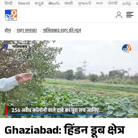
हिन्दी 
News9
ಕನ್ನಡ
తెలుగు
मराठी
ગુજરાતી
বাংলা
ਪੰਜਾਬੀ
தமிழ்
होम
शहर समाचार
गाजियाबाद शहर की न्यूज़
Ghaziabad: हिंडन डूब क्षेत्र