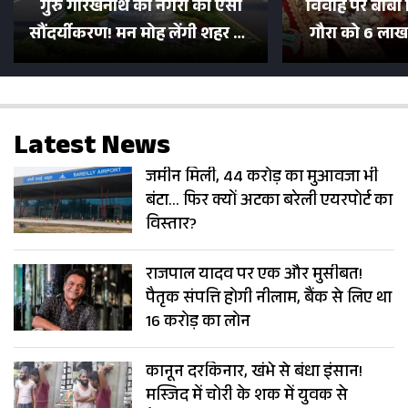
गुरु गोरखनाथ की नगरी का ऐसा
विवाह पर बाबा 
सौंदर्यीकरण! मन मोह लेंगी शहर की
गौरा को 6 लाख 
सड़कें; देखें Photos
500 भक्तों 
Latest News
जमीन मिली, 44 करोड़ का मुआवजा भी
बंटा… फिर क्यों अटका बरेली एयरपोर्ट का
विस्तार?
राजपाल यादव पर एक और मुसीबत!
पैतृक संपत्ति होगी नीलाम, बैंक से लिए था
16 करोड़ का लोन
कानून दरकिनार, खंभे से बंधा इंसान!
मस्जिद में चोरी के शक में युवक से