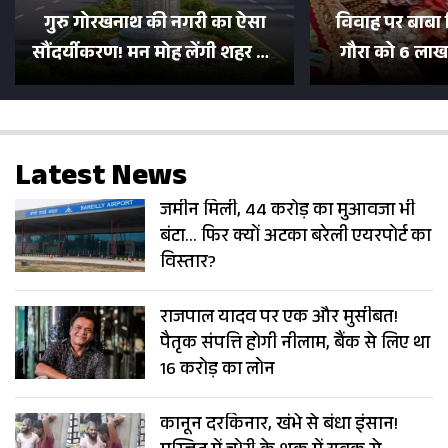
गुरु गोरखनाथ की नगरी का ऐसा
विवाह पर बाबा 
सौंदर्यीकरण! मन मोह लेंगी शहर की
गौरा को 6 लाख 
सड़कें; देखें Photos
500 भक्तों 
Latest News
जमीन मिली, 44 करोड़ का मुआवजा भी
बंटा… फिर क्यों अटका बरेली एयरपोर्ट का
विस्तार?
राजपाल यादव पर एक और मुसीबत!
पैतृक संपत्ति होगी नीलाम, बैंक से लिए था
16 करोड़ का लोन
कानून दरकिनार, खंभे से बंधा इंसान!