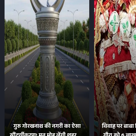
गुरु गोरखनाथ की नगरी का ऐसा
विवाह पर बाबा 
सौंदर्यीकरण! मन मोह लेंगी शहर की
गौरा को 6 लाख 