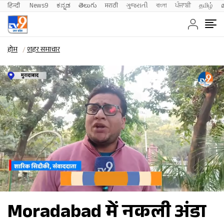
हिन्दी 
News9
ಕನ್ನಡ
తెలుగు
मराठी
ગુજરાતી
বাংলা
ਪੰਜਾਬੀ
தமிழ்
होम
शहर समाचार
Moradabad में नकली अंडा