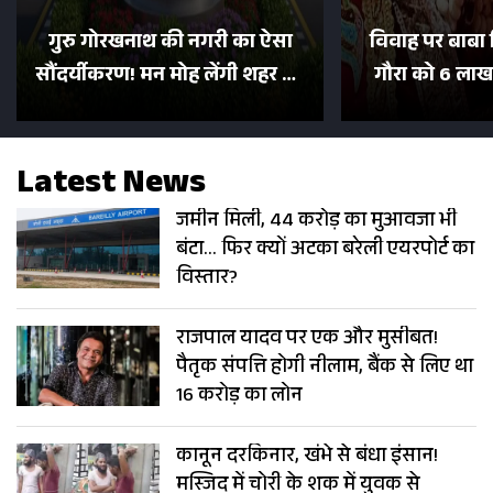
गुरु गोरखनाथ की नगरी का ऐसा
विवाह पर बाबा 
सौंदर्यीकरण! मन मोह लेंगी शहर की
गौरा को 6 लाख 
सड़कें; देखें Photos
500 भक्तों 
Latest News
जमीन मिली, 44 करोड़ का मुआवजा भी
बंटा… फिर क्यों अटका बरेली एयरपोर्ट का
विस्तार?
राजपाल यादव पर एक और मुसीबत!
पैतृक संपत्ति होगी नीलाम, बैंक से लिए था
16 करोड़ का लोन
कानून दरकिनार, खंभे से बंधा इंसान!
मस्जिद में चोरी के शक में युवक से