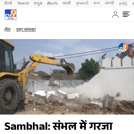
हिन्दी 
News9
ಕನ್ನಡ
తెలుగు
मराठी
ગુજરાતી
বাংলা
ਪੰਜਾਬੀ
தமிழ்
होम
शहर समाचार
Sambhal: संभल में गरजा