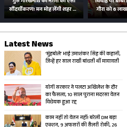
गुरु गोरखनाथ की नगरी का ऐसा
विवाह पर बाबा 
सौंदर्यीकरण! मन मोह लेंगी शहर की
गौरा को 6 लाख 
सड़कें; देखें Photos
500 भक्तों 
Latest News
‘मुंहबोले’ भाई उमाशंकर सिंह की कहानी,
जिन्हें हर साल राखी बांधती थीं मायावती
योगी सरकार ने पलटा अखिलेश के दौर
का फैसला, 10 साल पुराना मदरसा वेतन
विधेयक हुआ रद्द
काम नहीं तो वेतन नहीं! बरेली DM बड़ा
एक्शन, 9 अफसरों की सैलरी रोकी, 26