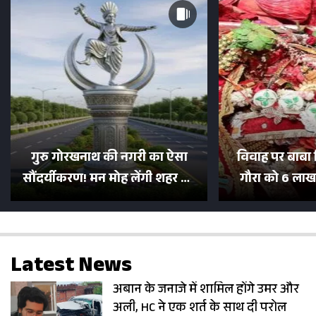
गुरु गोरखनाथ की नगरी का ऐसा
विवाह पर बाबा 
सौंदर्यीकरण! मन मोह लेंगी शहर की
गौरा को 6 लाख 
सड़कें; देखें Photos
500 भक्तों 
Latest News
अबान के जनाजे में शामिल होंगे उमर और
अली, HC ने एक शर्त के साथ दी परोल