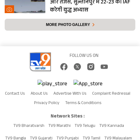
और तेजस, सुल्तानपुर में 22-23 को IAF
करेगी युद्ध अभ्यास
MORE PHOTO GALLERY
FOLLOW US ON
Contact Us
About Us
Advertise With Us
Complaint Redressal
Privacy Policy
Terms & Conditions
Network Sites :
TV9 Bharatvarsh
TV9 Marathi
TV9 Telugu
TV9 Kannada
TV9 Bangla
TV9 Gujarati
TV9 Punjabi
TV9 Tamil
TV9 Malayalam