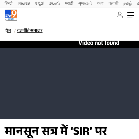
हिन्दी 
News9
ಕನ್ನಡ
తెలుగు
मराठी
ગુજરાતી
বাংলা
ਪੰਜਾਬੀ
தமிழ்
होम
राजनीति समाचार
मानसून सत्र में ‘SIR’ पर