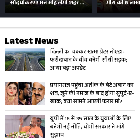
सौंदर्यीकरण! मन मोह लेंगी शहर की
गौरा को 6 लाख 
सड़कें; देखें Photos
500 भक्तों 
Latest News
दिल्ली का चक्कर खत्म! ग्रेटर नोएडा-
फरीदाबाद के बीच बनेगी सीधी सड़क;
आया बड़ा अपडेट
प्रयागराज पहुंचा अतीक के बेटे अबान का
शव, जुमे की नमाज के बाद होगा सुपुर्द-ए-
खाक; क्या सामने आएगी फरार मां?
यूपी में 16 से 35 साल के युवाओं के लिए
बनेगी नई नीति, योगी सरकार ने मांगे
सुझाव