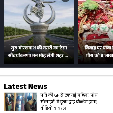
गुरु गोरखनाथ की नगरी का ऐसा
विवाह पर बाबा 
सौंदर्यीकरण! मन मोह लेंगी शहर की
गौरा को 6 लाख 
सड़कें; देखें Photos
500 भक्तों 
Latest News
पति की GF से टकराई महिला, पॉस
सोसाइटी में हुआ हाई वोल्टेज ड्रामा;
वीडियो वायरल