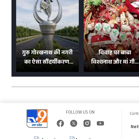
गुरु गोरखनाथ की नगरी
विवाह पर बाबा
का ऐसा सौंदर्यीकरण!
विश्वनाथ और मां गौरा
मन मोह लेंगी शहर की
को 6 लाख रुपये का
सड़कें; देखें Photos
न्योता, 500 भक्तों ने दि
शगुन
FOLLOW US ON
Cont
Net