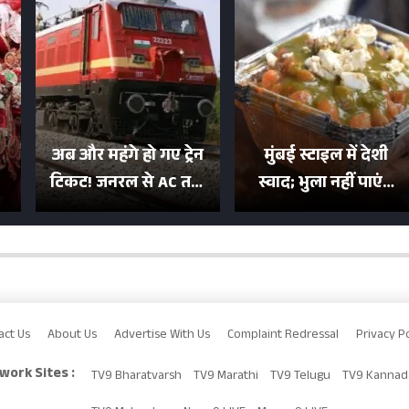
अब और महंगे हो गए ट्रेन
मुंबई स्टाइल में देशी
टिकट! जनरल से AC तक
स्वाद; भुला नहीं पाएंगे
का बढ़ा किराया; दिल्ली
मुल्तानी छोले-पाव का
या
की यात्रा हुई इतनी महंगी
टेस्ट
act Us
About Us
Advertise With Us
Complaint Redressal
Privacy Po
work Sites :
TV9 Bharatvarsh
TV9 Marathi
TV9 Telugu
TV9 Kannad