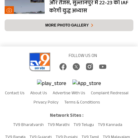
और तेजस, सुल्तानपुर में 22-23 को IAF
करेगी युद्ध अभ्यास
MORE PHOTO GALLERY
FOLLOW US ON
Contact Us
About Us
Advertise With Us
Complaint Redressal
Privacy Policy
Terms & Conditions
Network Sites :
TV9 Bharatvarsh
TV9 Marathi
TV9 Telugu
TV9 Kannada
TV9 Bangla
TV9 Gujarati
TV9 Punjabi
TV9 Tamil
TV9 Malayalam