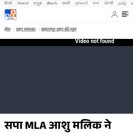
हिन्दी 
News9
ಕನ್ನಡ
తెలుగు
मराठी
ગુજરાતી
বাংলা
ਪੰਜਾਬੀ
தமிழ்
होम
शहर समाचार
सहारनपुर शहर की न्यूज़
सपा MLA आशु मलिक ने