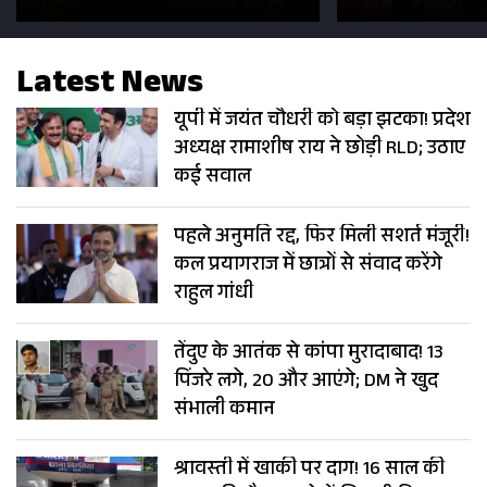
सड़कें; देखें Photos
500 भक्तों 
Latest News
यूपी में जयंत चौधरी को बड़ा झटका! प्रदेश
अध्यक्ष रामाशीष राय ने छोड़ी RLD; उठाए
कई सवाल
पहले अनुमति रद्द, फिर मिली सशर्त मंजूरी!
कल प्रयागराज में छात्रों से संवाद करेंगे
राहुल गांधी
तेंदुए के आतंक से कांपा मुरादाबाद! 13
पिंजरे लगे, 20 और आएंगे; DM ने खुद
संभाली कमान
श्रावस्ती में खाकी पर दाग! 16 साल की