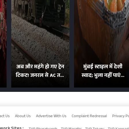
अब और महंगे हो गए ट्रेन
मुंबई स्टाइल में देशी
टिकट! जनरल से AC तक
स्वाद; भुला नहीं पाएंगे
का बढ़ा किराया; दिल्ली
मुल्तानी छोले-पाव का
या
की यात्रा हुई इतनी महंगी
टेस्ट
act Us
About Us
Advertise With Us
Complaint Redressal
Privacy Po
work Sites :