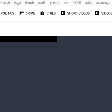
News9
ಕನ್ನಡ
తెలుగు
मराठी
ગુજરાતી
বাংলা
ਪੰਜਾਬੀ
தமிழ்
മലയാളം
POLITICS
CRIME
CITIES
SHORT VIDEOS
VIDEO