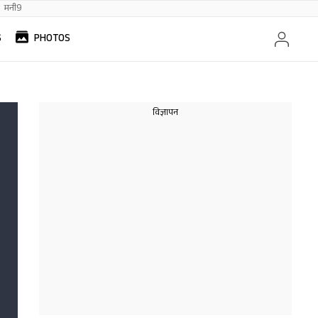
मनी9
S
PHOTOS