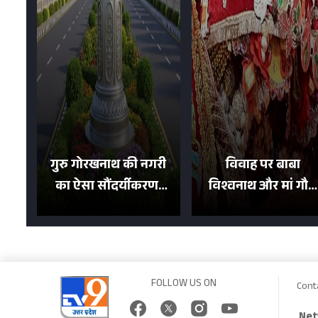
गुरु गोरखनाथ की नगरी
विवाह पर बाबा
का ऐसा सौंदर्यीकरण!
विश्वनाथ और मां गौरा
मन मोह लेंगी शहर की
को 6 लाख रुपये का
सड़कें; देखें Photos
न्योता, 500 भक्तों ने दि
शगुन
FOLLOW US ON
Cont
Net