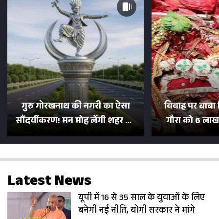
गुरु गोरखनाथ की नगरी का ऐसा
विवाह पर बाबा 
सौंदर्यीकरण! मन मोह लेंगी शहर की
गौरा को 6 लाख 
सड़कें; देखें Photos
500 भक्तों 
Latest News
यूपी में 16 से 35 साल के युवाओं के लिए
बनेगी नई नीति, योगी सरकार ने मांगे