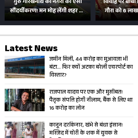
गुरु गोरखनाथ की नगरी का ऐसा
विवाह पर बाबा 
सौंदर्यीकरण! मन मोह लेंगी शहर की
गौरा को 6 लाख 
सड़कें; देखें Photos
500 भक्तों 
Latest News
जमीन मिली, 44 करोड़ का मुआवजा भी
बंटा… फिर क्यों अटका बरेली एयरपोर्ट का
विस्तार?
राजपाल यादव पर एक और मुसीबत!
पैतृक संपत्ति होगी नीलाम, बैंक से लिए था
16 करोड़ का लोन
कानून दरकिनार, खंभे से बंधा इंसान!
मस्जिद में चोरी के शक में युवक से