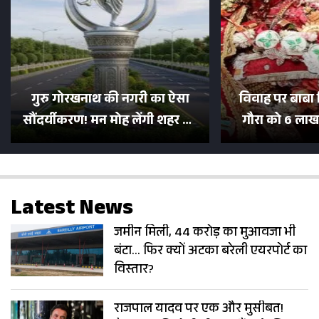
गुरु गोरखनाथ की नगरी का ऐसा
विवाह पर बाबा 
सौंदर्यीकरण! मन मोह लेंगी शहर की
गौरा को 6 लाख 
सड़कें; देखें Photos
500 भक्तों 
Latest News
जमीन मिली, 44 करोड़ का मुआवजा भी
बंटा… फिर क्यों अटका बरेली एयरपोर्ट का
विस्तार?
राजपाल यादव पर एक और मुसीबत!